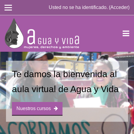
Usted no se ha identificado. (
Acceder
)
Saltar a contenido principal
Te damos la bienvenida al
aula virtual de Agua y Vida
Nuestros cursos