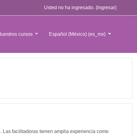
Usted no ha ingresado. (
Ingresar
)
uestros cursos
Español (México) ‎(es_mx)‎
e
. Las facilitadoras tienen amplia experiencia como