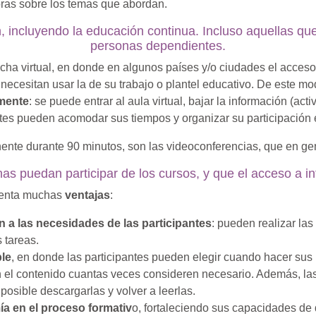
ras sobre los temas que abordan.
, incluyendo la educación continua. Incluso aquellas que
personas dependientes.
virtual, en donde en algunos países y/o ciudades el acceso a 
necesitan usar la de su trabajo o plantel educativo. De este 
mente
: se puede entrar al aula virtual, bajar la información (act
ntes pueden acomodar sus tiempos y organizar su participación 
ente durante 90 minutos, son las videoconferencias, que en ge
as puedan participar de los cursos, y que el acceso a i
esenta muchas
ventajas
:
n a las necesidades de las participantes
: pueden realizar las
 tareas.
ble
, en donde las participantes pueden elegir cuando hacer sus l
n el contenido cuantas veces consideren necesario. Además, la
 posible descargarlas y volver a leerlas.
a en el proceso formativ
o, fortaleciendo sus capacidades de 